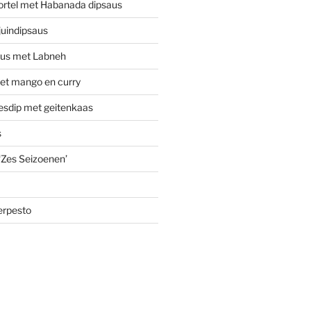
ortel met Habanada dipsaus
uindipsaus
aus met Labneh
t mango en curry
jesdip met geitenkaas
s
 ‘Zes Seizoenen’
erpesto