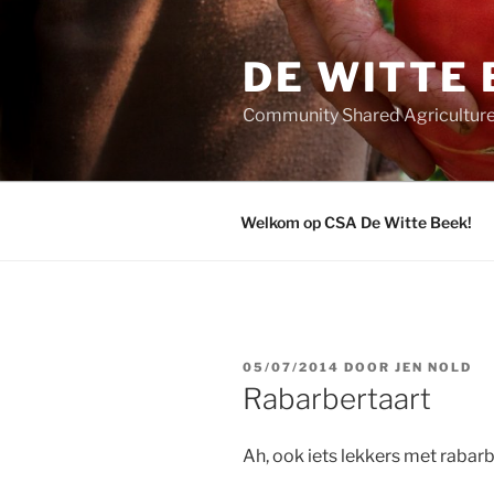
Ga
naar
DE WITTE 
de
inhoud
Community Shared Agriculture
Welkom op CSA De Witte Beek!
GEPLAATST
05/07/2014
DOOR
JEN NOLD
OP
Rabarbertaart
Ah, ook iets lekkers met rabarb