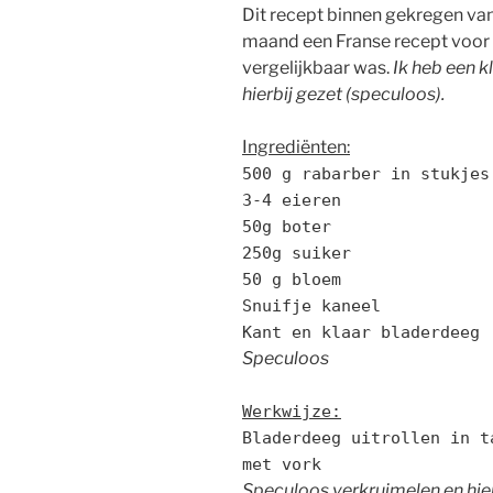
Dit recept binnen gekregen van
maand een Franse recept voor 
vergelijkbaar was.
Ik heb een k
hierbij gezet (speculoos).
Ingrediënten:
500 g rabarber in stukjes
3-4 eieren
50g boter
250g suiker
50 g bloem
Snuifje kaneel
Kant en klaar bladerdeeg
Speculoos
Werkwijze:
Bladerdeeg uitrollen in t
met vork
Speculoos verkruimelen en hie