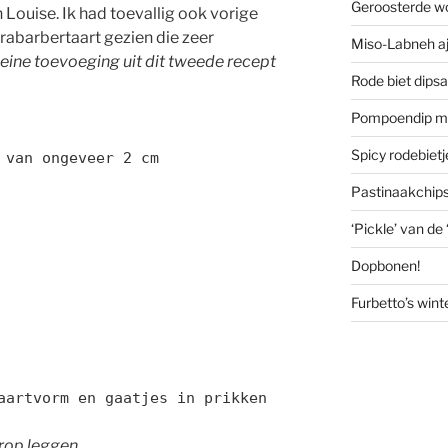
Geroosterde w
 Louise. Ik had toevallig ook vorige
rabarbertaart gezien die zeer
Miso-Labneh aj
leine toevoeging uit dit tweede recept
Rode biet dips
Pompoendip me
Spicy rodebiet
 van ongeveer 2 cm
Pastinaakchip
‘Pickle’ van de
Dopbonen!
Furbetto’s wint
aartvorm en gaatjes in prikken
rop leggen.