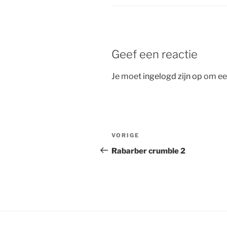
Geef een reactie
Je moet
ingelogd zijn op
om een
Bericht
Vorig
VORIGE
navigatie
bericht
Rabarber crumble 2