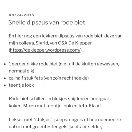
van
geroosterde
rode
GEPLAATST
09/24/2015
OP
biet
Snelle dipsaus van rode biet
en
look”
En hier nog een lekkere dipsaus van rode biet, deze van
mijn collega, Sigrid, van CSA De Klepper
(
https://deklepper.wordpress.com/
).
1 eerder dikke rode biet (niet uit de kluiten gewassen,
normaal dik)
ca. half stuk feta (van zo’n rechthoekje)
teentje look
Rode biet schillen, in blokjes snijden en beetgaar
koken. Mixen met teentje look en feta. Klaar!
Lekker met “stokjes” (soepstengels of hoe noemen ze
dat) of met groentestengels (koolrabi, selder,