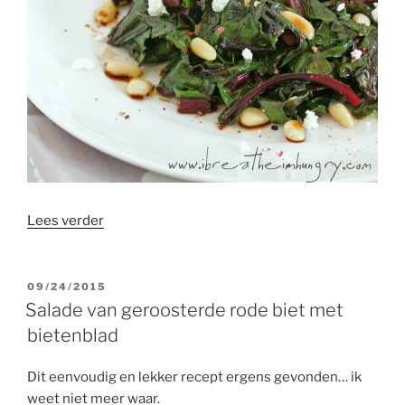
“Salade
Lees verder
van
bietenblad
met
GEPLAATST
09/24/2015
OP
geitenkaas”
Salade van geroosterde rode biet met
bietenblad
Dit eenvoudig en lekker recept ergens gevonden… ik
weet niet meer waar.