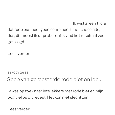
Ik wist al een tijdje
dat rode biet heel goed combineert met chocolade,
dus, dit moest ik uitproberen! Ik vind het resultaat zeer
geslaagd.
“Brownies
Lees verder
met
rode
biet”
GEPLAATST
11/07/2015
OP
Soep van geroosterde rode biet en look
Ik was op zoek naar iets lekkers met rode biet en mijn
oog viel op dit recept. Het kon niet slecht zijn!
“Soep
Lees verder