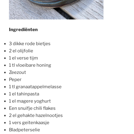
Ingrediënten
3 dikke rode bietjes
2 el olijfolie
1 el verse tijm
1 tl vloeibare honing
Zeezout
Peper
1 tl granaatappelmelasse
1 el tahinpasta
1 el magere yoghurt
Een snuifje chili flakes
2 el gehakte hazelnootjes
1 vers geitenkaasje
Bladpeterselie