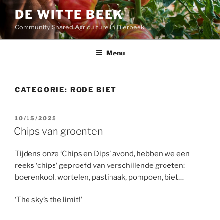
Ga
DE WITTE BEEK
naar
Community Shared Agriculture in Bierbeek
de
inhoud
Menu
CATEGORIE:
RODE BIET
GEPLAATST
10/15/2025
OP
Chips van groenten
Tijdens onze ‘Chips en Dips’ avond, hebben we een
reeks ‘chips’ geproefd van verschillende groeten:
boerenkool, wortelen, pastinaak, pompoen, biet…
‘The sky’s the limit!’