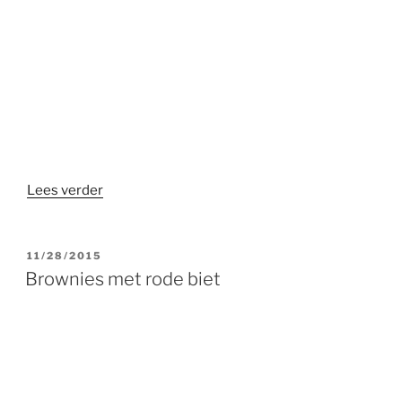
“Pesto
Lees verder
van
rode
biet”
GEPLAATST
11/28/2015
OP
Brownies met rode biet