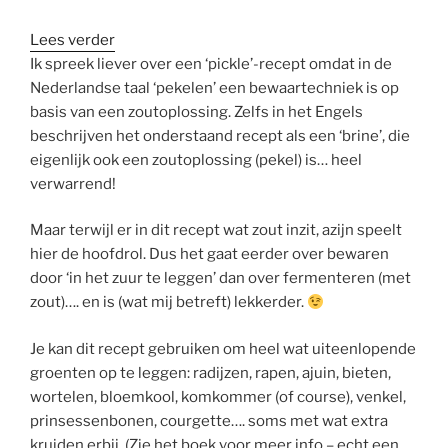
:
Lees verder
‘Pickle’
Ik spreek liever over een ‘pickle’-recept omdat in de
van
Nederlandse taal ‘pekelen’ een bewaartechniek is op
de
basis van een zoutoplossing. Zelfs in het Engels
‘Zes
beschrijven het onderstaand recept als een ‘brine’, die
Seizoenen’
eigenlijk ook een zoutoplossing (pekel) is… heel
verwarrend!
Maar terwijl er in dit recept wat zout inzit, azijn speelt
hier de hoofdrol. Dus het gaat eerder over bewaren
door ‘in het zuur te leggen’ dan over fermenteren (met
zout)…. en is (wat mij betreft) lekkerder.
Je kan dit recept gebruiken om heel wat uiteenlopende
groenten op te leggen: radijzen, rapen, ajuin, bieten,
wortelen, bloemkool, komkommer (of course), venkel,
prinsessenbonen, courgette…. soms met wat extra
kruiden erbij. (Zie het boek voor meer info – echt een