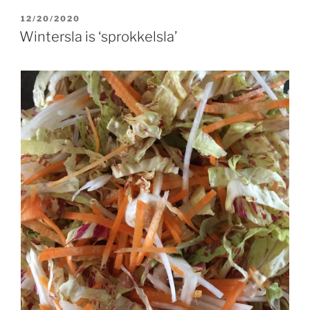
GEPLAATST
12/20/2020
OP
Wintersla is ‘sprokkelsla’