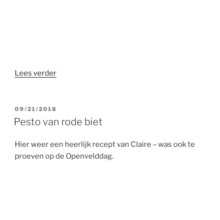
“Pesto
Lees verder
met
bietenblad”
GEPLAATST
09/21/2018
OP
Pesto van rode biet
Hier weer een heerlijk recept van Claire – was ook te
proeven op de Openvelddag.