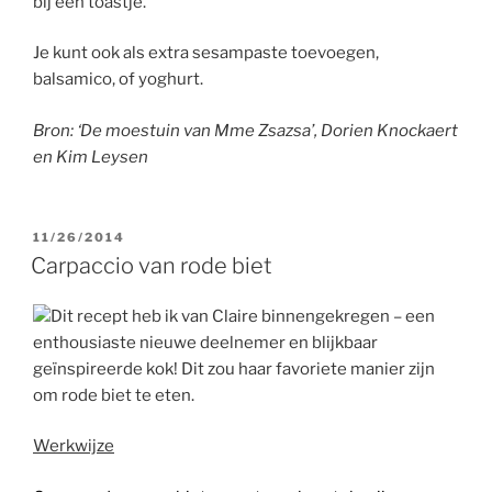
bij een toastje.
Je kunt ook als extra sesampaste toevoegen,
balsamico, of yoghurt.
Bron: ‘
De moestuin van Mme Zsazsa’, Dorien Knockaert
en Kim Leysen
GEPLAATST
11/26/2014
OP
Carpaccio van rode biet
Dit recept heb ik van Claire binnengekregen – een
enthousiaste nieuwe deelnemer en blijkbaar
geïnspireerde kok! Dit zou haar favoriete manier zijn
om rode biet te eten.
Werkwijze