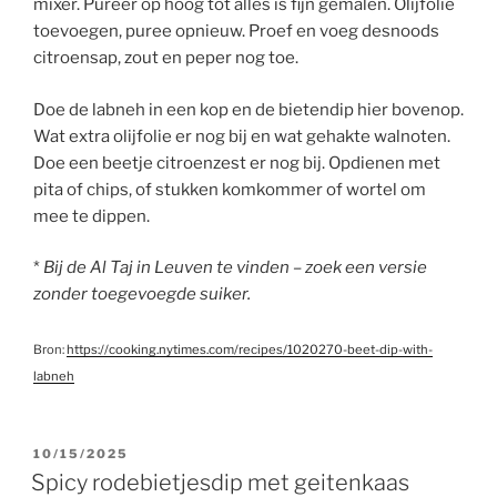
mixer. Pureer op hoog tot alles is fijn gemalen. Olijfolie
toevoegen, puree opnieuw. Proef en voeg desnoods
citroensap, zout en peper nog toe.
Doe de labneh in een kop en de bietendip hier bovenop.
Wat extra olijfolie er nog bij en wat gehakte walnoten.
Doe een beetje citroenzest er nog bij. Opdienen met
pita of chips, of stukken komkommer of wortel om
mee te dippen.
*
Bij de Al Taj in Leuven te vinden – zoek een versie
zonder toegevoegde suiker.
Bron:
https://cooking.nytimes.com/recipes/1020270-beet-dip-with-
labneh
GEPLAATST
10/15/2025
OP
Spicy rodebietjesdip met geitenkaas