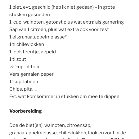
1 biet, evt. geschild (heb ik niet gedaan) – in grote
stukken gesneden
1 ‘cup’ walnoten, getoast plus wat extra als garnering
Sap van 1 citroen, plus wat extra ook voor zest
1 el granaatappelmelasse*
1 tl chilevlokken
1 look teentje, gepeld
1 tl zout
½ ‘cup’ olifolie
Vers gemalen peper
1 ‘cup’ labneh
Chips, pita….
Evt. wat komkommer in stukken om mee te dippen
Voorbereiding
Doe de biet(en), walnoten, citroensap,
granaatappelmelasse, chilevlokken, look en zout in de