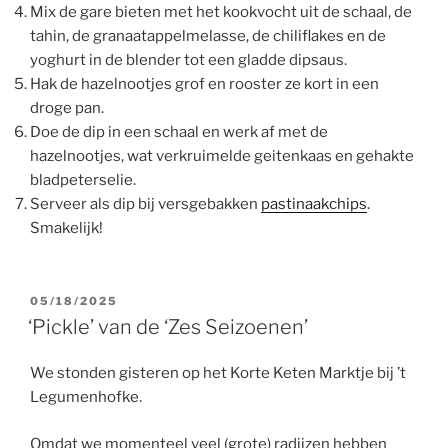
Mix de gare bieten met het kookvocht uit de schaal, de
tahin, de granaatappelmelasse, de chiliflakes en de
yoghurt in de blender tot een gladde dipsaus.
Hak de hazelnootjes grof en rooster ze kort in een
droge pan.
Doe de dip in een schaal en werk af met de
hazelnootjes, wat verkruimelde geitenkaas en gehakte
bladpeterselie.
Serveer als dip bij versgebakken
pastinaakchips
.
Smakelijk!
GEPLAATST
05/18/2025
OP
‘Pickle’ van de ‘Zes Seizoenen’
We stonden gisteren op het Korte Keten Marktje bij ’t
Legumenhofke.
Omdat we momenteel veel (grote) radijzen hebben