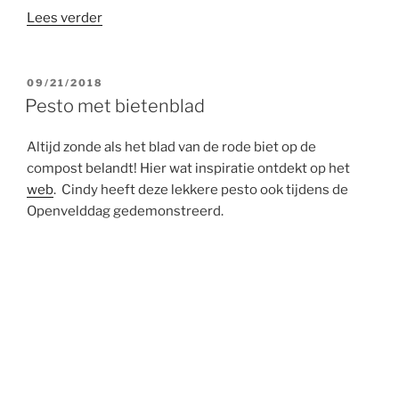
“Spread
Lees verder
van
rodebiet”
GEPLAATST
09/21/2018
OP
Pesto met bietenblad
Altijd zonde als het blad van de rode biet op de
compost belandt! Hier wat inspiratie ontdekt op het
web
. Cindy heeft deze lekkere pesto ook tijdens de
Openvelddag gedemonstreerd.