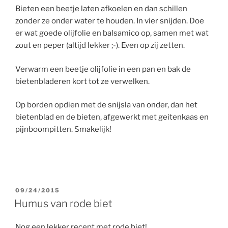
Bieten een beetje laten afkoelen en dan schillen
zonder ze onder water te houden. In vier snijden. Doe
er wat goede olijfolie en balsamico op, samen met wat
zout en peper (altijd lekker ;-). Even op zij zetten.
Verwarm een beetje olijfolie in een pan en bak de
bietenbladeren kort tot ze verwelken.
Op borden opdien met de snijsla van onder, dan het
bietenblad en de bieten, afgewerkt met geitenkaas en
pijnboompitten. Smakelijk!
GEPLAATST
09/24/2015
OP
Humus van rode biet
Nog een lekker recept met rode biet!