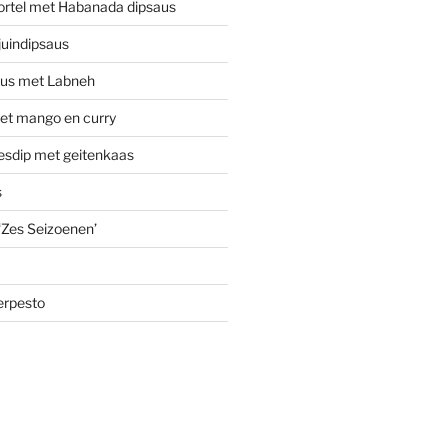
ortel met Habanada dipsaus
uindipsaus
aus met Labneh
t mango en curry
jesdip met geitenkaas
s
 ‘Zes Seizoenen’
erpesto