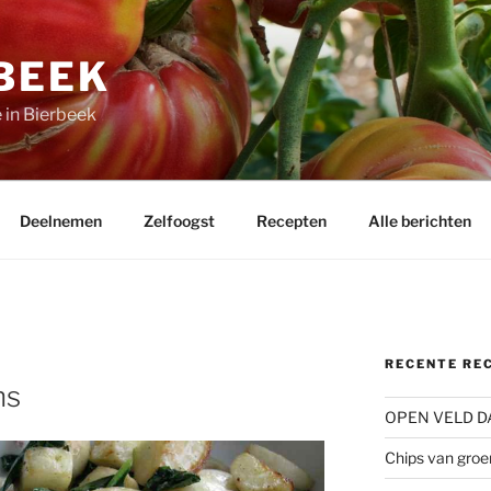
BEEK
 in Bierbeek
Deelnemen
Zelfoogst
Recepten
Alle berichten
RECENTE RE
ns
OPEN VELD D
Chips van groe