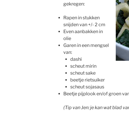
gekregen:
Rapen in stukken
snijden van +/- 2 cm
Even aanbakken in
olie
Garen in een mengsel
van:
dashi
scheut mirin
scheut sake
beetje rietsuiker
scheut sojasaus
Beetje pijplook en/of groen van 
(Tip van Jen: je kan wat blad 