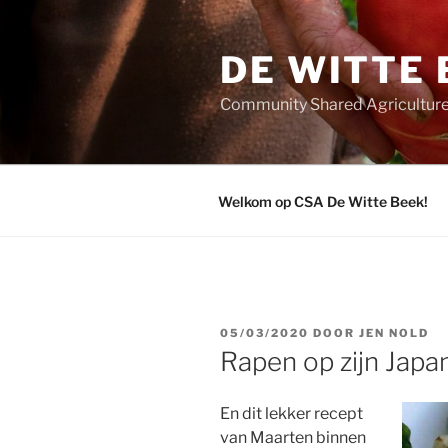
Ga
naar
DE WITTE 
de
inhoud
Community Shared Agriculture
Welkom op CSA De Witte Beek!
GEPLAATST
05/03/2020
DOOR
JEN NOLD
OP
Rapen op zijn Japa
En dit lekker recept
van Maarten binnen