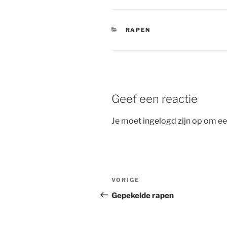
CATEGORIEËN
RAPEN
Geef een reactie
Je moet
ingelogd zijn op
om een
Bericht
Vorig
VORIGE
navigatie
bericht
Gepekelde rapen