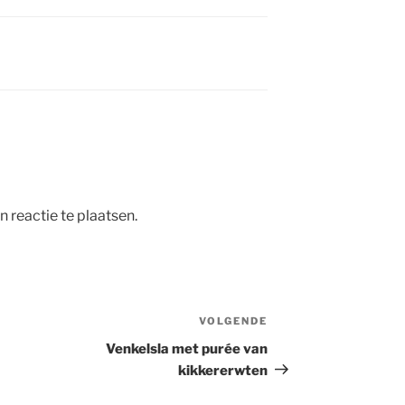
 reactie te plaatsen.
VOLGENDE
Volgend
bericht
Venkelsla met purée van
kikkererwten