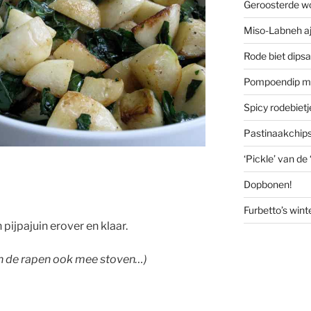
Geroosterde w
Miso-Labneh aj
Rode biet dips
Pompoendip me
Spicy rodebiet
Pastinaakchip
‘Pickle’ van de
Dopbonen!
Furbetto’s wint
pijpajuin erover en klaar.
van de rapen ook mee stoven…)