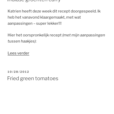
Katrien heeft deze week dit recept doorgespeeld.
Ik
heb het vanavond klaargemaakt, met wat
aanpassingen – super lekker!!!
Hier het oorspronkelijk recept
(met mijn aanpassingen
tussen haakjes)
:
“Indiase
Lees verder
groenten
curry”
GEPLAATST
10/28/2012
OP
Fried green tomatoes