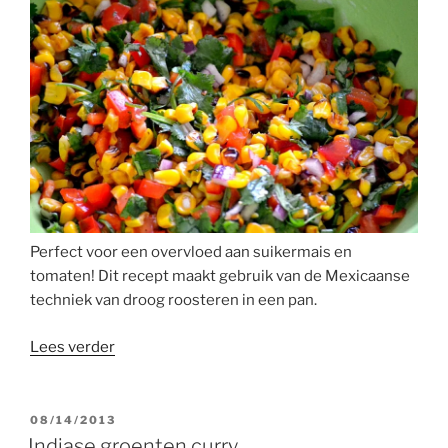
Perfect voor een overvloed aan suikermais en
tomaten! Dit recept maakt gebruik van de Mexicaanse
techniek van droog roosteren in een pan.
“Geroosterde
Lees verder
suikermais
en
tomatensalsa”
GEPLAATST
08/14/2013
OP
Indiase groenten curry