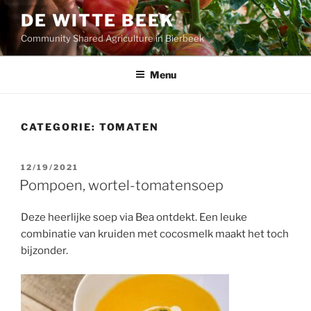
Ga
DE WITTE BEEK
naar
Community Shared Agriculture in Bierbeek
de
inhoud
Menu
CATEGORIE:
TOMATEN
GEPLAATST
12/19/2021
OP
Pompoen, wortel-tomatensoep
Deze heerlijke soep via Bea ontdekt. Een leuke
combinatie van kruiden met cocosmelk maakt het toch
bijzonder.