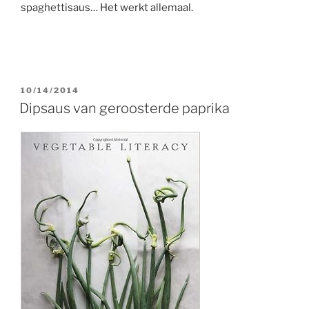
spaghettisaus… Het werkt allemaal.
GEPLAATST
10/14/2014
OP
Dipsaus van geroosterde paprika