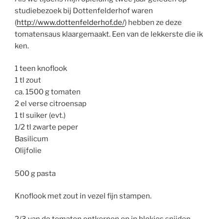
studiebezoek bij Dottenfelderhof waren
(
http://www.dottenfelderhof.de/
) hebben ze deze
tomatensaus klaargemaakt. Een van de lekkerste die ik
ken.
1 teen knoflook
1 tl zout
ca. 1500 g tomaten
2 el verse citroensap
1 tl suiker (evt.)
1/2 tl zwarte peper
Basilicum
Olijfolie
500 g pasta
Knoflook met zout in vezel fijn stampen.
2/3 van de tomaten ontkernen en in blokjes snijden