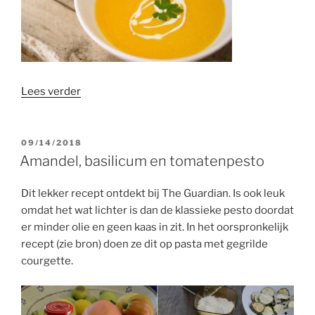
“Pompoen,
Lees verder
wortel-
tomatensoep”
GEPLAATST
09/14/2018
OP
Amandel, basilicum en tomatenpesto
Dit lekker recept ontdekt bij The Guardian. Is ook leuk
omdat het wat lichter is dan de klassieke pesto doordat
er minder olie en geen kaas in zit. In het oorspronkelijk
recept (zie bron) doen ze dit op pasta met gegrilde
courgette.