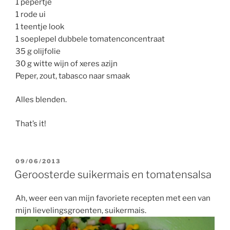
1 pepertje
1 rode ui
1 teentje look
1 soeplepel dubbele tomatenconcentraat
35 g olijfolie
30 g witte wijn of xeres azijn
Peper, zout, tabasco naar smaak
Alles blenden.
That’s it!
GEPLAATST
09/06/2013
OP
Geroosterde suikermais en tomatensalsa
Ah, weer een van mijn favoriete recepten met een van
mijn lievelingsgroenten, suikermais.