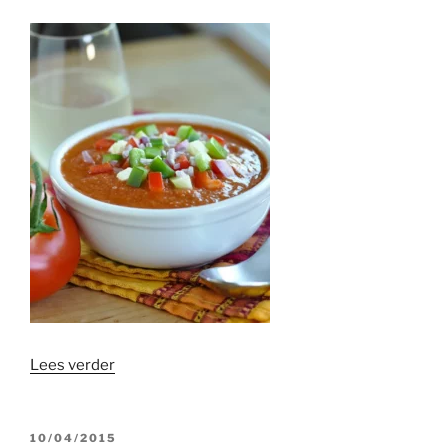
“Variëren
Lees verder
met
gazpacho”
GEPLAATST
10/04/2015