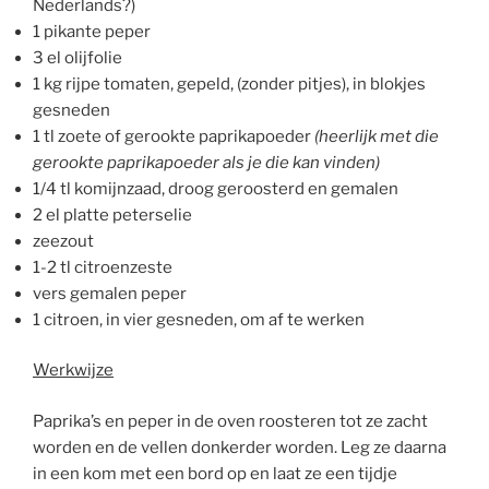
Nederlands?)
1 pikante peper
3 el olijfolie
1 kg rijpe tomaten, gepeld, (zonder pitjes), in blokjes
gesneden
1 tl zoete of gerookte paprikapoeder
(heerlijk met die
gerookte paprikapoeder als je die kan vinden)
1/4 tl komijnzaad, droog geroosterd en gemalen
2 el platte peterselie
zeezout
1-2 tl citroenzeste
vers gemalen peper
1 citroen, in vier gesneden, om af te werken
Werkwijze
Paprika’s en peper in de oven roosteren tot ze zacht
worden en de vellen donkerder worden. Leg ze daarna
in een kom met een bord op en laat ze een tijdje