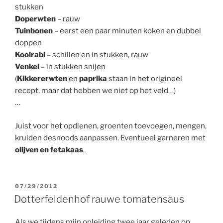
stukken
Doperwten
– rauw
Tuinbonen
– eerst een paar minuten koken en dubbel
doppen
Koolrabi
– schillen en in stukken, rauw
Venkel
– in stukken snijen
(
Kikkererwten
en
paprika
staan in het origineel
recept, maar dat hebben we niet op het veld…)
…
Juist voor het opdienen, groenten toevoegen, mengen,
kruiden desnoods aanpassen. Eventueel garneren met
olijven en fetakaas
.
GEPLAATST
07/29/2012
OP
Dotterfeldenhof rauwe tomatensaus
Als we tijdens mijn opleiding twee jaar geleden op