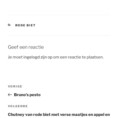
CATEGORIEËN
RODE BIET
Geef een reactie
Je moet
ingelogd zijn op
om een reactie te plaatsen.
Bericht
Vorig
VORIGE
navigatie
bericht
Bruno’s pesto
Volgend
VOLGENDE
bericht
Chutney van rode biet met verse maatjes en appel en