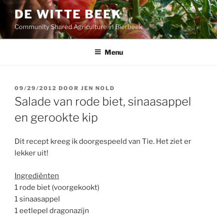
Ga
DE WITTE BEEK
naar
Community Shared Agriculture in Bierbeek
de
inhoud
Menu
GEPLAATST
09/29/2012
DOOR
JEN NOLD
OP
Salade van rode biet, sinaasappel
en gerookte kip
Dit recept kreeg ik doorgespeeld van Tie. Het ziet er
lekker uit!
Ingrediënten
1 rode biet (voorgekookt)
1 sinaasappel
1 eetlepel dragonazijn