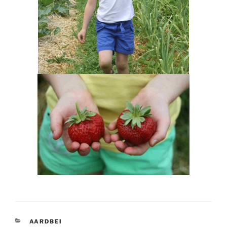
CATEGORIEËN
AARDBEI