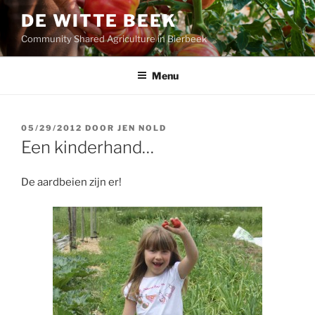
Ga
DE WITTE BEEK
naar
Community Shared Agriculture in Bierbeek
de
inhoud
Menu
GEPLAATST
05/29/2012
DOOR
JEN NOLD
OP
Een kinderhand…
De aardbeien zijn er!