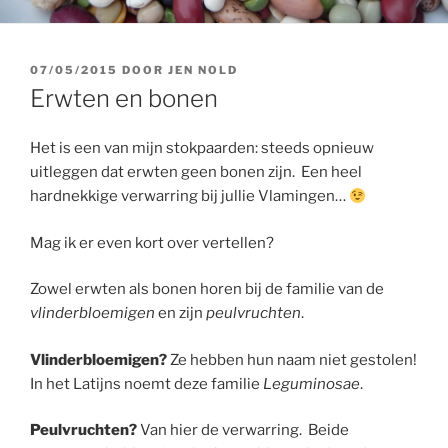
GEPLAATST
07/05/2015
DOOR
JEN NOLD
OP
Erwten en bonen
Het is een van mijn stokpaarden: steeds opnieuw
uitleggen dat erwten geen bonen zijn. Een heel
hardnekkige verwarring bij jullie Vlamingen…
Mag ik er even kort over vertellen?
Zowel erwten als bonen horen bij de familie van de
vlinderbloemigen
en zijn
peulvruchten
.
Vlinderbloemigen?
Ze hebben hun naam niet gestolen!
In het Latijns noemt deze familie
Leguminosae
.
Peulvruchten?
Van hier de verwarring. Beide