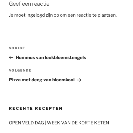
Geef een reactie
Je moet
ingelogd zijn op
om een reactie te plaatsen.
Bericht
Vorig
VORIGE
navigatie
bericht
Hummus van lookbloemstengels
Volgend
VOLGENDE
bericht
Pizza met deeg van bloemkool
RECENTE RECEPTEN
OPEN VELD DAG | WEEK VAN DE KORTE KETEN