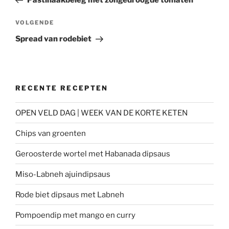
Pastinaakbeleg met zongedroogde tomaten
Volgend
VOLGENDE
bericht
Spread van rodebiet
RECENTE RECEPTEN
OPEN VELD DAG | WEEK VAN DE KORTE KETEN
Chips van groenten
Geroosterde wortel met Habanada dipsaus
Miso-Labneh ajuindipsaus
Rode biet dipsaus met Labneh
Pompoendip met mango en curry