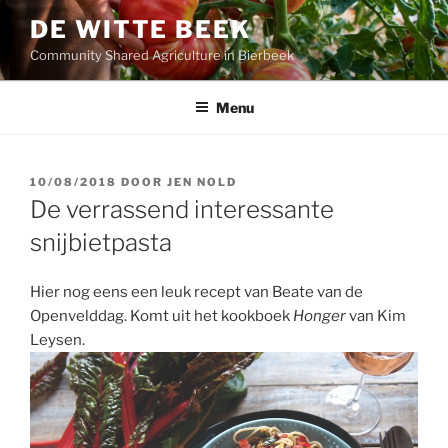
Ga
DE WITTE BEEK
naar
Community Shared Agriculture in Bierbeek
de
inhoud
Menu
GEPLAATST
10/08/2018
DOOR
JEN NOLD
OP
De verrassend interessante
snijbietpasta
Hier nog eens een leuk recept van Beate van de
Openvelddag. Komt uit het kookboek
Honger
van Kim
Leysen.