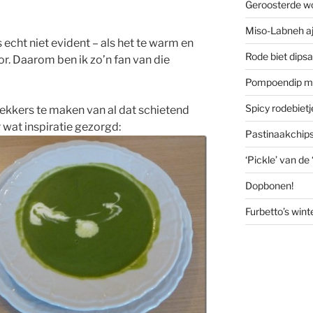
Geroosterde w
Miso-Labneh aj
 is echt niet evident – als het te warm en
Rode biet dips
or. Daarom ben ik zo’n fan van die
Pompoendip me
Spicy rodebiet
 lekkers te maken van al dat schietend
 wat inspiratie gezorgd:
Pastinaakchip
‘Pickle’ van de
Dopbonen!
Furbetto’s wint