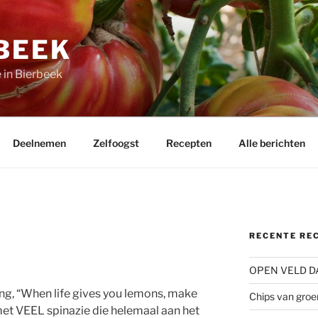
BEEK
 in Bierbeek
Deelnemen
Zelfoogst
Recepten
Alle berichten
RECENTE RE
OPEN VELD D
king, “When life gives you lemons, make
Chips van groe
met VEEL spinazie die helemaal aan het