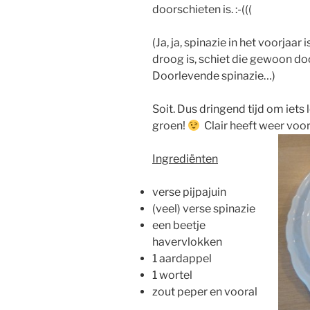
doorschieten is. :-(((
(Ja, ja, spinazie in het voorjaar
droog is, schiet die gewoon do
Doorlevende spinazie…)
Soit. Dus dringend tijd om iets
groen!
Clair heeft weer voor
Ingrediënten
verse pijpajuin
(veel) verse spinazie
een beetje
havervlokken
1 aardappel
1 wortel
zout peper en vooral
…