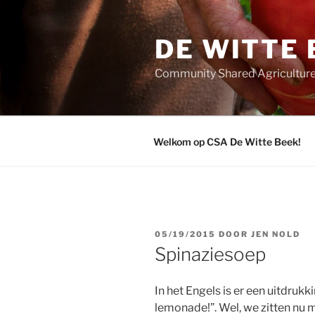
Ga
naar
DE WITTE 
de
inhoud
Community Shared Agriculture
Welkom op CSA De Witte Beek!
GEPLAATST
05/19/2015
DOOR
JEN NOLD
OP
Spinaziesoep
In het Engels is er een uitdruk
lemonade!”. Wel, we zitten nu 