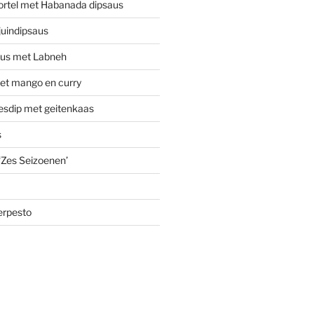
ortel met Habanada dipsaus
uindipsaus
aus met Labneh
t mango en curry
jesdip met geitenkaas
s
 ‘Zes Seizoenen’
erpesto