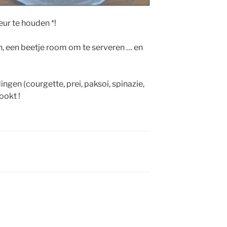
eur te houden *!
, een beetje room om te serveren … en
ingen (courgette, prei, paksoi, spinazie,
ookt !