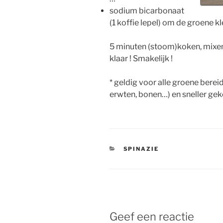
sodium bicarbonaat
(1 koffie lepel) om de groene kl
5 minuten (stoom)koken, mixen
klaar ! Smakelijk !
* geldig voor alle groene bereid
erwten, bonen…) en sneller gek
CATEGORIEËN
SPINAZIE
Geef een reactie