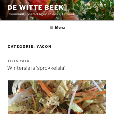
Ga
DE WITTE BEEK
naar
Community Shared Agriculture in Bierbeek
de
inhoud
Menu
CATEGORIE:
YACON
GEPLAATST
12/20/2020
OP
Wintersla is ‘sprokkelsla’